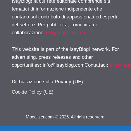
IsayBlog! la cui rete editoriale comprende siti
tematici di informazione indipendente che
contano sul contributo di appassionati ed esperti
del settore. Per pubblicità, comunicati e
collaborazioni:
info@isayblog.com
This website is part of the IsayBlog! network. For
advertising, press releases and other
opportunities:
info@isayblog.comContattaci
:
info@isa
Dichiarazione sulla Privacy (UE)
Cookie Policy (UE)
Modalizer.com © 2026. All right reserverd.