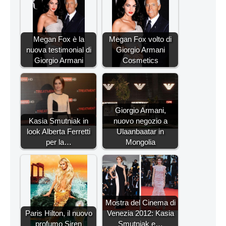
Megan Fox è la
Megan Fox volto di
nuova testimonial di
Giorgio Armani
Giorgio Armani
Cosmetics
Giorgio Armani,
Kasia Smutniak in
nuovo negozio a
look Alberta Ferretti
Ulaanbaatar in
per la…
Mongolia
Mostra del Cinema di
Paris Hilton, il nuovo
Venezia 2012: Kasia
profumo Siren
Smutniak e…