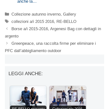
anche la…
Categorie
Collezione autunno inverno
,
Gallery
Tag
collezioni a/i 2015 2016
,
RE-BELLO
Borse a/i 2015-2016, Argenesi Bag con dettagli in
argento
Greenpeace, una raccolta firme per eliminare i
PFC dall’abbigliamento outdoor
LEGGI ANCHE:
RE-BELLO presenta
Collezioni p/e 2016,