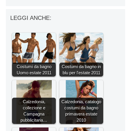
LEGGI ANCHE:
Costumi da bagno
Costumi da bagno in
Uomo estate 2011
blu per l'estate 2011
Calzedonia,
Calzedonia, catalogo
collezione e
costumi da bagno
Campagna
primavera estate
pubblicitaria…
2010