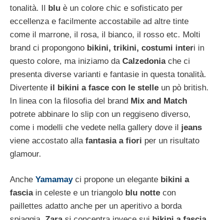
tonalità. Il
blu
è un colore chic e sofisticato per
eccellenza e facilmente accostabile ad altre tinte
come il marrone, il rosa, il bianco, il rosso etc. Molti
brand ci propongono
bikini, trikini, costumi inter
i in
questo colore, ma iniziamo da
Calzedonia
che ci
presenta diverse varianti e fantasie in questa tonalità.
Divertente
il bikini a fasce con le stelle
un pò british.
In linea con la filosofia del brand
Mix and Match
potrete abbinare lo slip con un reggiseno diverso,
come i modelli che vedete nella gallery dove il
jeans
viene accostato alla
fantasia a fiori
per un risultato
glamour.
Anche
Yamamay
ci propone un elegante
bikini a
fascia
in celeste e un triangolo
blu notte
con
paillettes adatto anche per un aperitivo a borda
spiaggia.
Zara
si concentra invece sui
bikini a fascia