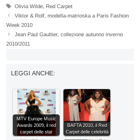
Tag
Olivia Wilde
,
Red Carpet
Viktor & Rolf, modella-matrioska a Paris Fashion
Week 2010
Jean Paul Gaultier, collezione autunno inverno
2010/2011
LEGGI ANCHE:
MTV Europe Music
Awards 2009, il red
BAFTA 2010, il Red
carpet delle star
Carpet delle celebrità