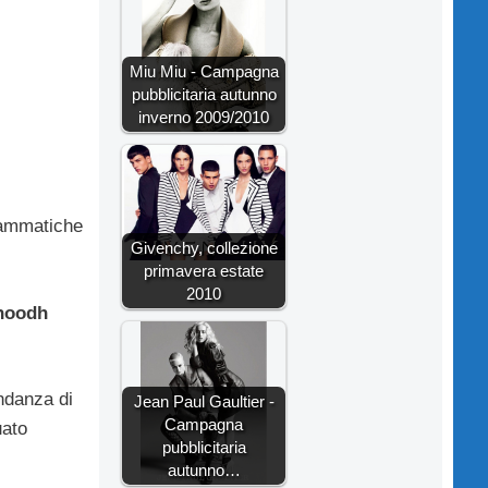
Miu Miu - Campagna
pubblicitaria autunno
inverno 2009/2010
rammatiche
Givenchy, collezione
primavera estate
2010
noodh
ndanza di
Jean Paul Gaultier -
Campagna
uato
pubblicitaria
autunno…