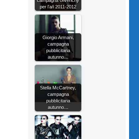
campagna Givenchy
per l'a/i 2011-2012
Giorgio Armani,
campagna
pubblicitaria
autunno…
Stella McCartney,
campagna
pubblicitaria
autunno…