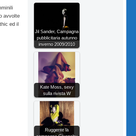
minili
o avvolte
hic ed il
Jil Sander, Campagna
pubblicitaria autunno
inverno 2009/2010
Kate Moss, sexy
sulla rivista W
Ruggente la