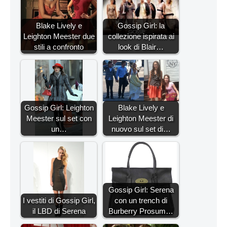
Blake Lively e
Gossip Girl: la
Leighton Meester due
collezione ispirata ai
stili a confronto
look di Blair…
Gossip Girl: Leighton
Blake Lively e
Meester sul set con
Leighton Meester di
un…
nuovo sul set di…
Gossip Girl: Serena
I vestiti di Gossip Girl,
con un trench di
il LBD di Serena
Burberry Prosum…