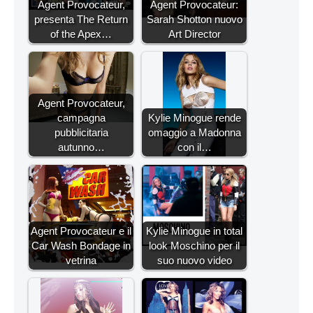
Agent Provocateur,
Agent Provocateur:
presenta The Return
Sarah Shotton nuovo
of the Apex…
Art Director
Agent Provocateur,
campagna
Kylie Minogue rende
pubblicitaria
omaggio a Madonna
autunno…
con il…
Agent Provocateur e il
Kylie Minogue in total
Car Wash Bondage in
look Moschino per il
vetrina
suo nuovo video