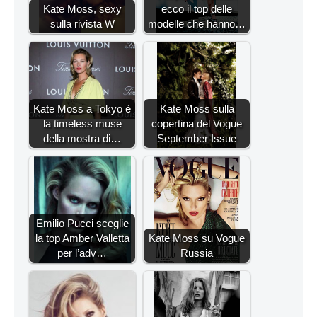
Kate Moss, sexy
ecco il top delle
sulla rivista W
modelle che hanno…
Kate Moss a Tokyo è
Kate Moss sulla
la timeless muse
copertina del Vogue
della mostra di…
September Issue
Emilio Pucci sceglie
la top Amber Valletta
Kate Moss su Vogue
per l’adv…
Russia