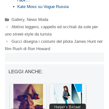
l’adv…
Kate Moss su Vogue Russia
Categorie
Gallery
,
News Moda
Abitino leggero, cappello ed occhiali da sole per
uno street-style da turista
Gucci disegna i costumi del pilota James Hunt nel
film Rush di Ron Howard
LEGGI ANCHE:
Harper's Bazaar: