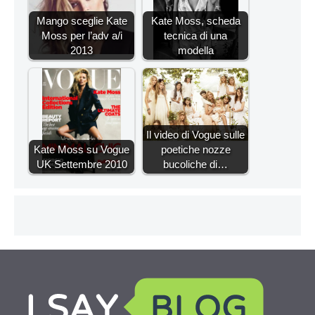
Mango sceglie Kate
Kate Moss, scheda
Moss per l’adv a/i
tecnica di una
2013
modella
Il video di Vogue sulle
Kate Moss su Vogue
poetiche nozze
UK Settembre 2010
bucoliche di…