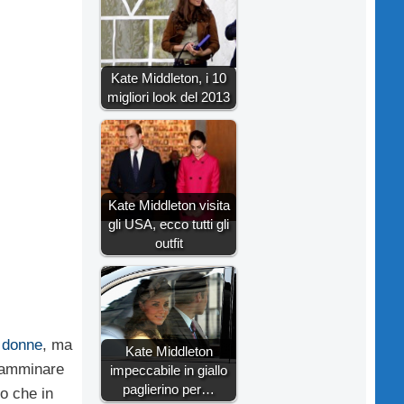
Kate Middleton, i 10
migliori look del 2013
Kate Middleton visita
gli USA, ecco tutti gli
outfit
e donne
, ma
Kate Middleton
 camminare
impeccabile in giallo
paglierino per…
to che in