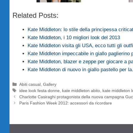
Related Posts:
Kate Middleton: lo stile della principessa critic
Kate Middleton, i 10 migliori look del 2013
Kate Middleton visita gli USA, ecco tutti gli outfi
Kate Middleton impeccabile in giallo paglierino
Kate Middleton, blazer e zeppe per giocare a pa
Kate Middleton di nuovo in giallo pastello per l
Categorie
Abiti casual
,
Gallery
Tag
idee look festa donne
,
kate middleton abito
,
kate middleton 
Charlotte Casiraghi protagonista della nuova campagna Gu
Paris Fashion Week 2012: accessori da ricordare