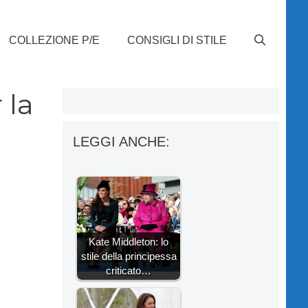
COLLEZIONE P/E
CONSIGLI DI STILE
 la
LEGGI ANCHE:
Kate Middleton: lo
stile della principessa
criticato…