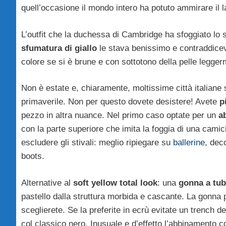
quell’occasione il mondo intero ha potuto ammirare il l
L’outfit che la duchessa di Cambridge ha sfoggiato lo s
sfumatura di giallo
le stava benissimo e contraddicev
colore se si è brune e con sottotono della pelle legge
Non è estate e, chiaramente, moltissime città italiane
primaverile. Non per questo dovete desistere! Avete
p
pezzo in altra nuance. Nel primo caso optate per un
a
con la parte superiore che imita la foggia di una camici
escludere gli stivali: meglio ripiegare su
ballerine
, dec
boots.
Alternative al
soft yellow total look
: una
gonna a tub
pastello dalla struttura morbida e cascante. La gonna
sceglierete. Se la preferite in ecrù evitate un trench
col classico nero. Inusuale e d’effetto l’abbinamento 