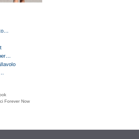
ato…
t
 per…
llavolo
a…
look
cci Forever Now