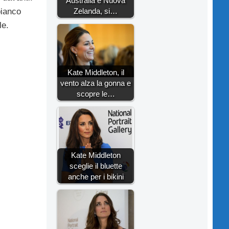
Australia e Nuova
Zelanda, si…
bianco
le.
Kate Middleton, il
vento alza la gonna e
scopre le…
Kate Middleton
sceglie il bluette
anche per i bikini