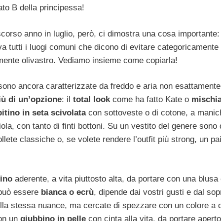
ato B della principessa!
corso anno in luglio, però, ci dimostra una cosa importante:
a tutti i luogi comuni che dicono di evitare categoricamente
rmente olivastro. Vediamo insieme come copiarla!
 sono ancora caratterizzate da freddo e aria non esattamente
iù di un’opzione
: il
total look
come ha fatto Kate o
mischia
bitino in seta scivolata
con sottoveste o di cotone, a manic
ola, con tanto di finti bottoni. Su un vestito del genere sono
ollete classiche o, se volete rendere l’outfit più strong, un pa
ino
aderente, a vita piuttosto alta, da portare con una blusa 
 può essere
bianca o ecrù
, dipende dai vostri gusti e dal so
 della stessa nuance, ma cercate di spezzare con un colore a 
con un
giubbino in pelle
con cinta alla vita, da portare aperto