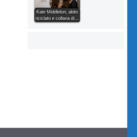
Kate Middleton, abito
riciclato e collana di…