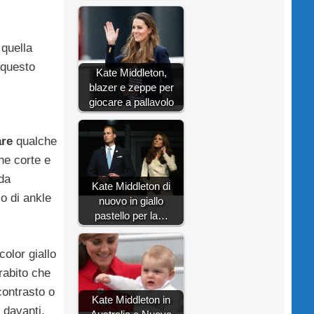
 quella
 questo
Kate Middleton,
blazer e zeppe per
giocare a pallavolo
re
qualche
he corte e
 da
Kate Middleton di
io di ankle
nuovo in giallo
pastello per la…
color giallo
prabito che
contrasto o
Kate Middleton in
 davanti.