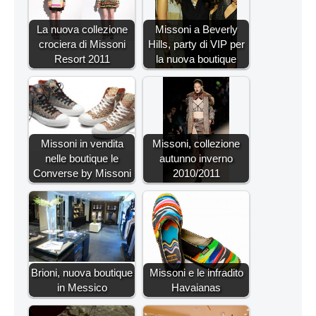
La nuova collezione
Missoni a Beverly
crociera di Missoni
Hills, party di VIP per
Resort 2011
la nuova boutique
Missoni in vendita
Missoni, collezione
nelle boutique le
autunno inverno
Converse by Missoni
2010/2011
Brioni, nuova boutique
Missoni e le infradito
in Messico
Havaianas