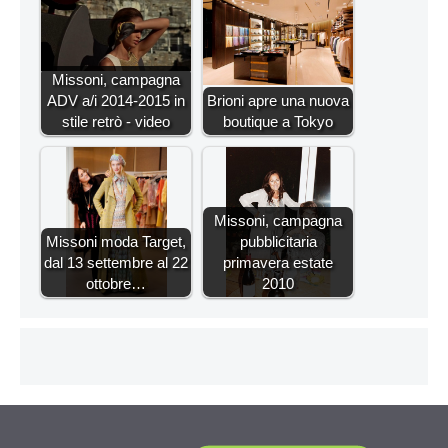
Missoni, campagna
ADV a/i 2014-2015 in
Brioni apre una nuova
stile retrò - video
boutique a Tokyo
Missoni, campagna
Missoni moda Target,
pubblicitaria
dal 13 settembre al 22
primavera estate
ottobre…
2010