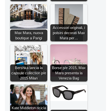
Accessori originali, i
Max Mara, nuova
polsini decorati Max
boutique a Parigi
Mara per…
Bershka lancia la
Borse p/e 2015, Max
capsule collection p/e
Mara presenta la
2015 Milan
Venezia Bag
Kate Middleton ricicla