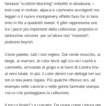
fantasie “scottish-blocking” imbottiti in doudoune, i
knit-coat in mohair, alpaca e cashmere avvolgenti ma
leggeri o il nuovo montgomery effetto faux-fur in lana
tinto in filo a quadretti tweed. Il gilet rappresenta uno
tra i pezzi più importanti della collezione, proposto in
tantissime versioni per un’allure non “mannish”,
piuttosto boyish.
Come palette, tutti i toni inglesi. Dal verde muschio, ai
beige, ai marroni, al color brick agli ico-nici cashà e
cammello, arrivando al grigio e al fumo di Londra fino
al nero totale. In più, il color denim con dettagli ton sur
ton in tela jeans logata. Più qualche riflesso oro, ad
esempio nelle camicie o nelle gonne laminate stampa
cocco che punteggiano la collezione.
Il tocco finale? La cravatta. Da usare come cintura per