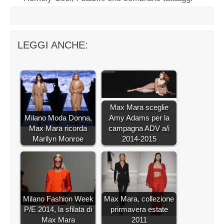
LEGGI ANCHE:
Max Mara sceglie
Milano Moda Donna,
Amy Adams per la
Max Mara ricorda
campagna ADV a/i
Marilyn Monroe
2014-2015
Milano Fashion Week
Max Mara, collezione
P/E 2014, la sfilata di
prirmavera estate
Max Mara
2011