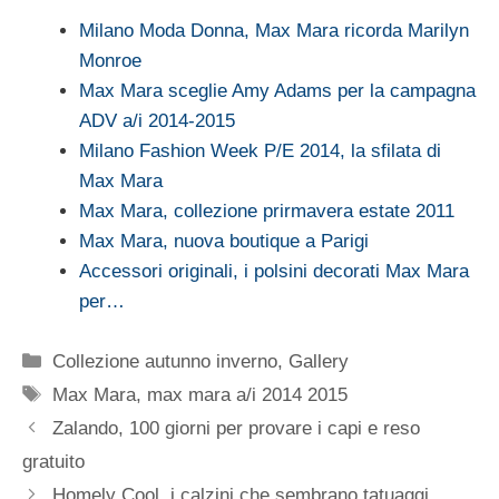
Milano Moda Donna, Max Mara ricorda Marilyn
Monroe
Max Mara sceglie Amy Adams per la campagna
ADV a/i 2014-2015
Milano Fashion Week P/E 2014, la sfilata di
Max Mara
Max Mara, collezione prirmavera estate 2011
Max Mara, nuova boutique a Parigi
Accessori originali, i polsini decorati Max Mara
per…
Categorie
Collezione autunno inverno
,
Gallery
Tag
Max Mara
,
max mara a/i 2014 2015
Zalando, 100 giorni per provare i capi e reso
gratuito
Homely Cool, i calzini che sembrano tatuaggi