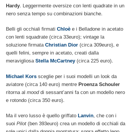
Hardy
. Leggermente oversize con lenti quadrate in un
nero senza tempo su combinazioni bianche.
Belli gli occhiali firmati
Chloè
e i Belladone in acetato
con lenti squadrate (circa 33euro); vintage la
soluzione firmata
Christian Dior
(circa 309euro), e
quelli felini, sempre in acetato, creati dalla
meravigliosa
Stella McCartney
(circa 225 euro).
Michael Kors
sceglie per i suoi modelli un look da
aviatore (circa 140 euro) mentre
Proenza Schouler
ritorna al
mood
di sessant’anni fa con un modello nero
e rotondo (circa 350 euro).
Ma il vero lusso è quello griffato
Lanvin
, che con i
suoi
Pilot
(ben 393euro) crea un modello di occhiali da
sole unici dalla doppia montatura: sopra effetto lego,