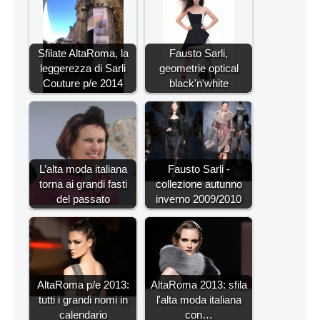
Sfilate AltaRoma, la
Fausto Sarli,
leggerezza di Sarli
geometrie optical
Couture p/e 2014
black'n'white
L’alta moda italiana
Fausto Sarli -
torna ai grandi fasti
collezione autunno
del passato
inverno 2009/2010
AltaRoma p/e 2013:
AltaRoma 2013: sfila
tutti i grandi nomi in
l'alta moda italiana
calendario
con…