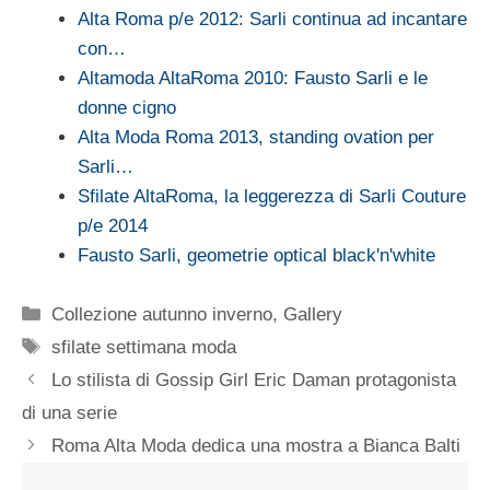
Alta Roma p/e 2012: Sarli continua ad incantare
con…
Altamoda AltaRoma 2010: Fausto Sarli e le
donne cigno
Alta Moda Roma 2013, standing ovation per
Sarli…
Sfilate AltaRoma, la leggerezza di Sarli Couture
p/e 2014
Fausto Sarli, geometrie optical black'n'white
Categorie
Collezione autunno inverno
,
Gallery
Tag
sfilate settimana moda
Lo stilista di Gossip Girl Eric Daman protagonista
di una serie
Roma Alta Moda dedica una mostra a Bianca Balti