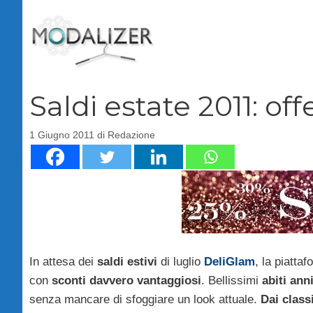
Vai
al
contenuto
Saldi estate 2011: of
1 Giugno 2011
di
Redazione
In attesa dei
saldi estivi
di luglio
DeliGlam
, la piatta
con
sconti davvero vantaggiosi
. Bellissimi
abiti anni
senza mancare di sfoggiare un look attuale.
Dai class