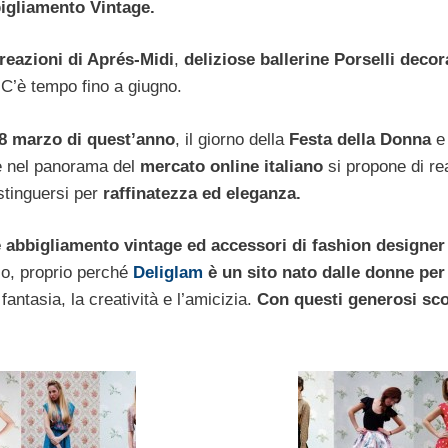
bbigliamento Vintage.
reazioni di Aprés-Midi
,
deliziose ballerine Porselli deco
C’è tempo fino a giugno.
l’8 marzo di quest’anno
, il giorno della
Festa della Donna
e
e nel panorama del
mercato online italiano
si propone di re
stinguersi per
raffinatezza ed eleganza.
 abbigliamento vintage ed accessori di fashion designer
zo, proprio perché
Deliglam
è un sito nato dalle donne per
fantasia, la creatività e l’amicizia.
Con questi generosi sco