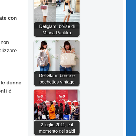
rate con
Deliglam: borse di
Minna Parikka
 non
alizzare
DeliGlam: borse e
pochettes vintage
 le donne
nti è
2 luglio 2011, è il
momento dei saldi