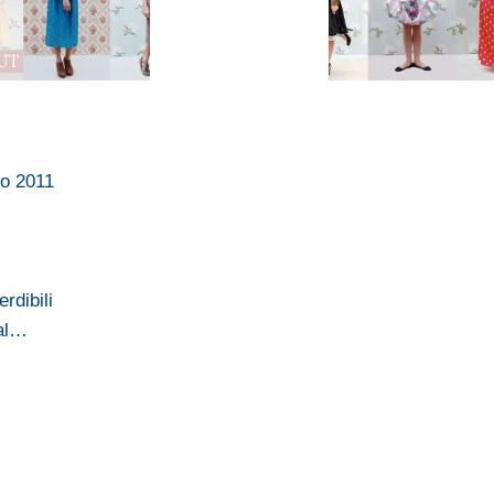
zo 2011
erdibili
 al…