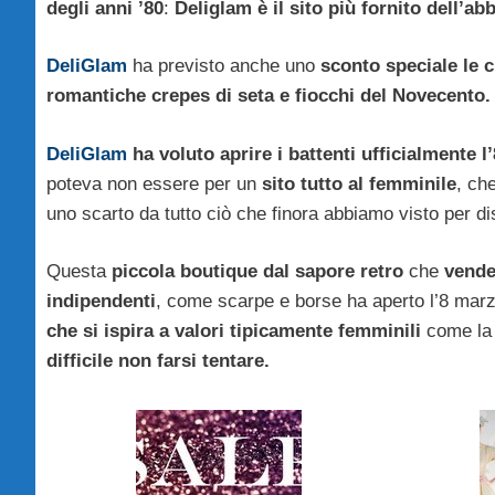
degli anni ’80
:
Deliglam è il sito più fornito dell’a
DeliGlam
ha previsto anche uno
sconto speciale le c
romantiche crepes di seta e fiocchi del Novecento.
DeliGlam
ha voluto aprire i battenti ufficialmente 
poteva non essere per un
sito tutto al femminile
, ch
uno scarto da tutto ciò che finora abbiamo visto per di
Questa
piccola boutique dal sapore retro
che
vende
indipendenti
, come scarpe e borse ha aperto l’8 mar
che si ispira a valori tipicamente femminili
come la 
difficile non farsi tentare.