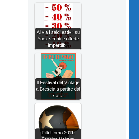
Al via i saldi estivi: su
Yoox sconti e offerte
imperdibili
Il Festival del Vintage
a Brescia a partire dal
7 al…
Pitti Uomo 2011: