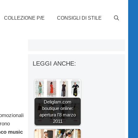
COLLEZIONE P/E
CONSIGLI DI STILE
LEGGI ANCHE:
Deliglam.com
boutique online:
apertura l'8 marzo
romozionali
2011
urono
isco music