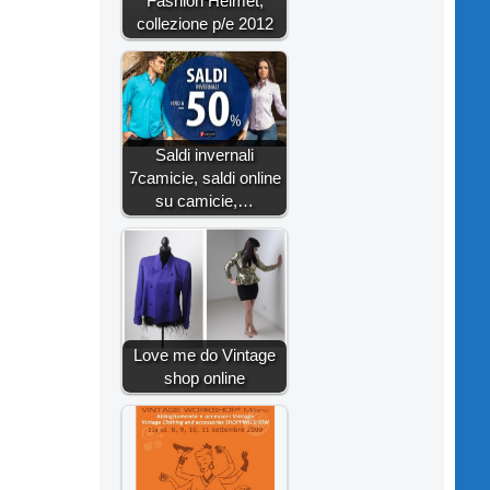
Fashion Helmet,
collezione p/e 2012
Saldi invernali
7camicie, saldi online
su camicie,…
Love me do Vintage
shop online