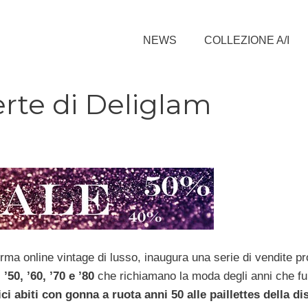
NEWS
COLLEZIONE A/I
ferte di Deliglam
forma online vintage di lusso, inaugura una serie di vendite p
 ’50, ’60, ’70 e ’80
che richiamano la moda degli anni che f
ici abiti con gonna a ruota anni 50 alle paillettes della d