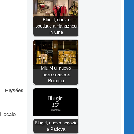
Blugirl, nuova
boutique a Hangzhou
in Cina
Miu Miu, nuovo
monomarca a
Bologna
– Elysées
l locale
Blugirl, nuovo negozio
a Padova