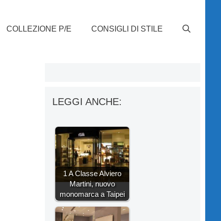
COLLEZIONE P/E
CONSIGLI DI STILE
LEGGI ANCHE:
1 A Classe Alviero
Martini, nuovo
monomarca a Taipei