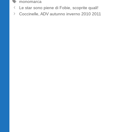
Tag
monomarca
Le star sono piene di Fobie, scoprite quali!
Coccinelle, ADV autunno inverno 2010 2011