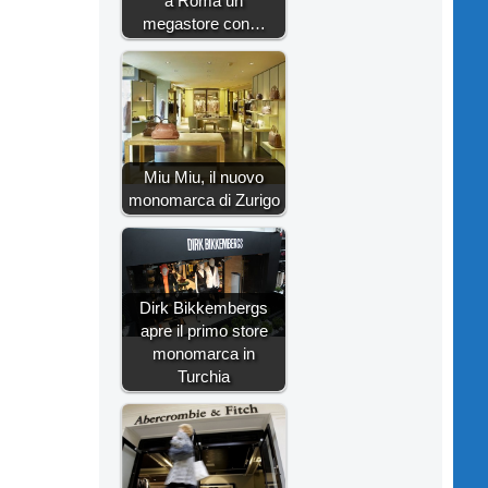
a Roma un
megastore con…
Miu Miu, il nuovo
monomarca di Zurigo
Dirk Bikkembergs
apre il primo store
monomarca in
Turchia