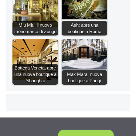
Miu Miu, il nuovo
Ash: apre una
monomarca di Zurigo
boutique a Roma
Bottega Veneta, apre
una nuova boutique a
Max Mara, nuova
Shanghai
boutique a Parigi