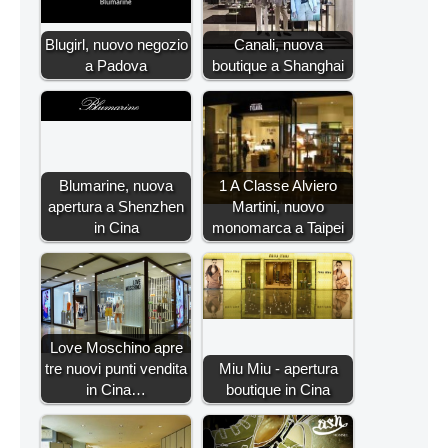
Blugirl, nuovo negozio
Canali, nuova
a Padova
boutique a Shanghai
Blumarine, nuova
1 A Classe Alviero
apertura a Shenzhen
Martini, nuovo
in Cina
monomarca a Taipei
Love Moschino apre
tre nuovi punti vendita
Miu Miu - apertura
in Cina…
boutique in Cina