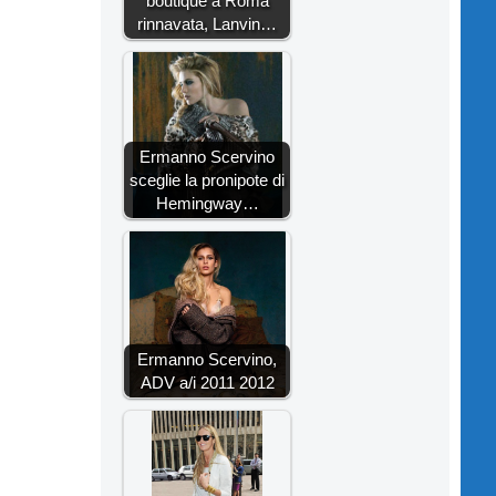
boutique a Roma
rinnavata, Lanvin…
Ermanno Scervino
sceglie la pronipote di
Hemingway…
Ermanno Scervino,
ADV a/i 2011 2012