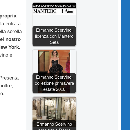
propria
ola entra a
Ermanno Scervino:
lla sorella
licenza con Mantero
el nostro
Seta
 New York
,
vino e
Ermanno Scervino,
 Presenta
collezione primavera
noltre,
estate 2010
io.
Ermanno Scervino