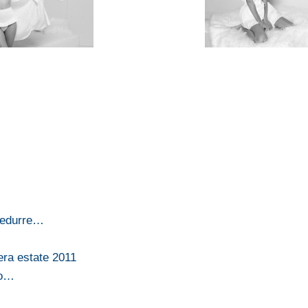
 sedurre…
era estate 2011
no…