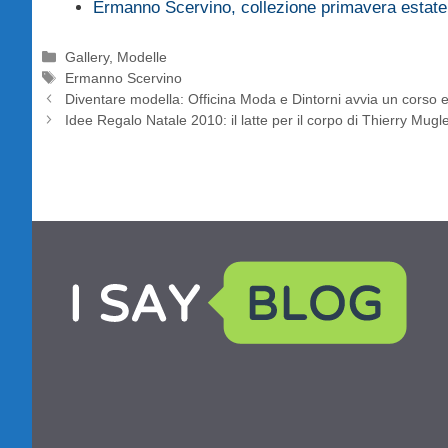
Ermanno Scervino, collezione primavera estat
Categorie
Gallery
,
Modelle
Tag
Ermanno Scervino
Diventare modella: Officina Moda e Dintorni avvia un corso et
Idee Regalo Natale 2010: il latte per il corpo di Thierry Mugl