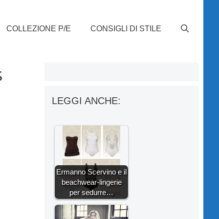
COLLEZIONE P/E
CONSIGLI DI STILE
s
LEGGI ANCHE:
Ermanno Scervino e il
beachwear-lingerie
per sedurre…