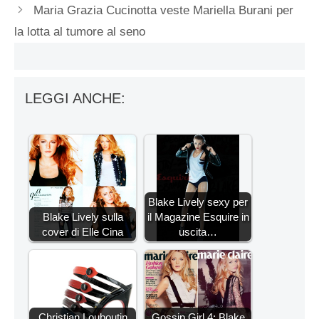
Maria Grazia Cucinotta veste Mariella Burani per
la lotta al tumore al seno
LEGGI ANCHE:
Blake Lively sexy per
Blake Lively sulla
il Magazine Esquire in
cover di Elle Cina
uscita…
Christian Louboutin
Gossip Girl 4: Blake