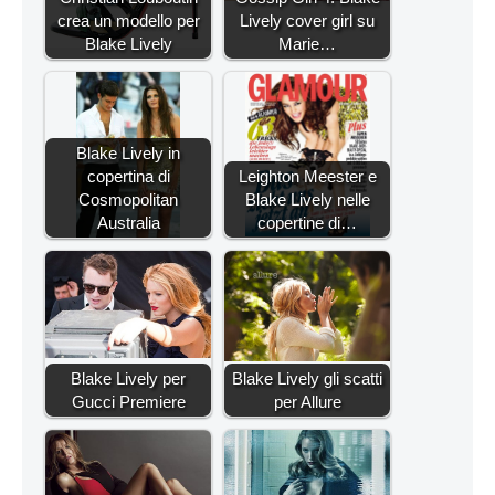
crea un modello per
Lively cover girl su
Blake Lively
Marie…
Blake Lively in
copertina di
Leighton Meester e
Cosmopolitan
Blake Lively nelle
Australia
copertine di…
Blake Lively per
Blake Lively gli scatti
Gucci Premiere
per Allure