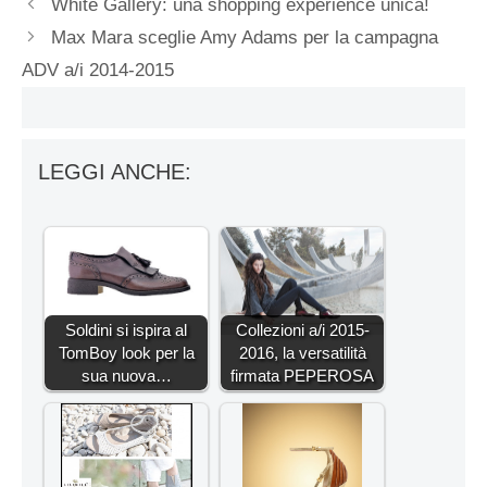
White Gallery: una shopping experience unica!
Max Mara sceglie Amy Adams per la campagna
ADV a/i 2014-2015
LEGGI ANCHE:
Soldini si ispira al
Collezioni a/i 2015-
TomBoy look per la
2016, la versatilità
sua nuova…
firmata PEPEROSA