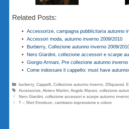
Related Posts:
Accessorize, campagna pubblicitaria autunno 
Accessori moda, autunno inverno 2009/2010
Burberry, Collezione autunno inverno 2009/201
Nero Giardini, collezione accessori e scarpe 
Giorgio Armani, Pre collezione autunno invern
Come indossare il cappello: must have autunn
Categorie
burberry
,
Cappelli
,
Collezione autunno inverno
,
DSquared
,
E
Tag
Accessorize
,
Alviero Martini
,
Angelo Marani
,
collezione autu
Nero Giardini, collezione accessori e scarpe autunno inver
T – Shirt Emoticon, cambiano espressione e colore