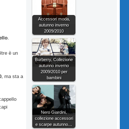
Accessori moda,
autunno inverno
2009/2010
ello
.
ltre è un
Burberry, Collezione
autunno inverno
2009/2010 per
0
, ma sta a
bambini
cappello
capi
Nero Giardini,
collezione accessori
e scarpe autunno…