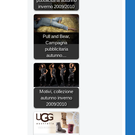
pubblicitaria autunno
inverno 2009/2010
Pull and Bear,
Campagna
pubblicitaria
autunno…
Motivi, collezione
autunno inverno
2009/2010