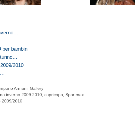
inverno…
0 per bambini
autunno…
o 2009/2010
o…
mporio Armani
,
Gallery
nno inverno 2009 2010
,
copricapo
,
Sportmax
no 2009/2010