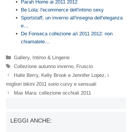
Parah Home ai 2011 2012
Be Lola: l'ecommerce dell'intimo sexy
Sportstaff, un inverno all'insegna dell'eleganza
e…
De Fonseca collezione a/i 2011 2012: non
chiamatele…
Categorie
Gallery
,
Intimo & Lingerie
Tag
Collezione autunno inverno
,
Fruscio
Halle Berry, Kelly Brook e Jennifer Lopez, i
migliori bikini 2011 sono curvy e sensuali
Max Mara: collezione occhiali 2011
LEGGI ANCHE: