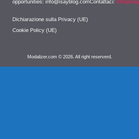
opportunities:
info@isayblog.comContattaci
:
info@isa
Dichiarazione sulla Privacy (UE)
Cookie Policy (UE)
Modalizer.com © 2026. All right reserverd.