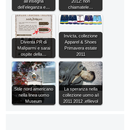
all'insegna
2012: non
dell'eleganza e…
chiamatele…
Invicta, collezione
Diventa PR di
Apparel & Shoes
Malìparmi e sarai
Primavera estate
ospite della…
2011
Stile nord americano
La speranza nella
nella linea uomo
collezione uomo a/i
Museum
2011 2012 .efilevol