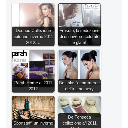
Douuod Collezione
Fruscìo, la seduzione
autunno inverno 2011
di un inverno colorato
2012:…
e glam!
Parah Home ai 2011
Be Lola: l'ecommerce
2012
dell'intimo sexy
De Fonseca
Sportstaff, un inverno
collezione a/i 2011