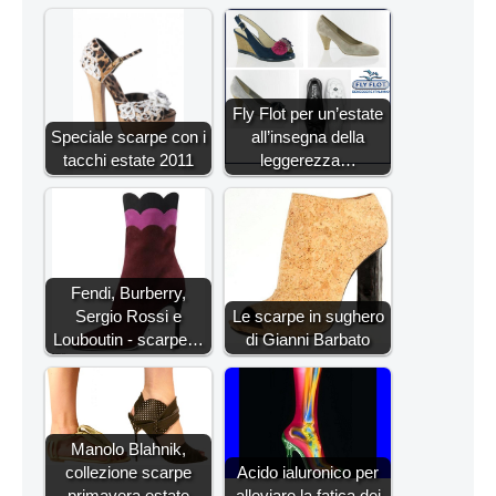
Fly Flot per un’estate
Speciale scarpe con i
all’insegna della
tacchi estate 2011
leggerezza…
Fendi, Burberry,
Sergio Rossi e
Le scarpe in sughero
Louboutin - scarpe…
di Gianni Barbato
Manolo Blahnik,
collezione scarpe
Acido ialuronico per
primavera estate
alleviare la fatica dei