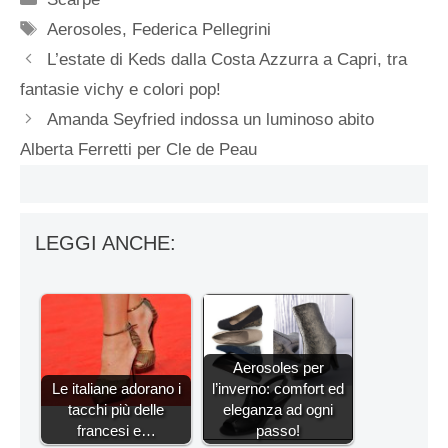
Tag
Aerosoles
,
Federica Pellegrini
L’estate di Keds dalla Costa Azzurra a Capri, tra
fantasie vichy e colori pop!
Amanda Seyfried indossa un luminoso abito
Alberta Ferretti per Cle de Peau
LEGGI ANCHE:
Aerosoles per
Le italiane adorano i
l’inverno: comfort ed
tacchi più delle
eleganza ad ogni
francesi e…
passo!