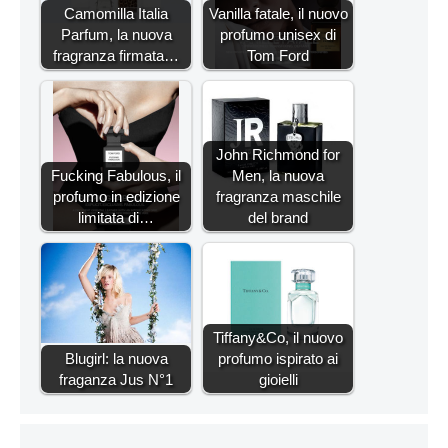
Camomilla Italia
Vanilla fatale, il nuovo
Parfum, la nuova
profumo unisex di
fragranza firmata…
Tom Ford
John Richmond for
Fucking Fabulous, il
Men, la nuova
profumo in edizione
fragranza maschile
limitata di…
del brand
Tiffany&Co, il nuovo
Blugirl: la nuova
profumo ispirato ai
fraganza Jus N°1
gioielli