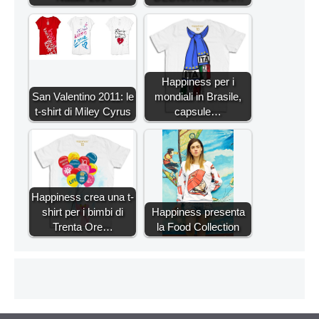
Happiness per i
San Valentino 2011: le
mondiali in Brasile,
t-shirt di Miley Cyrus
capsule…
Happiness crea una t-
shirt per i bimbi di
Happiness presenta
Trenta Ore…
la Food Collection