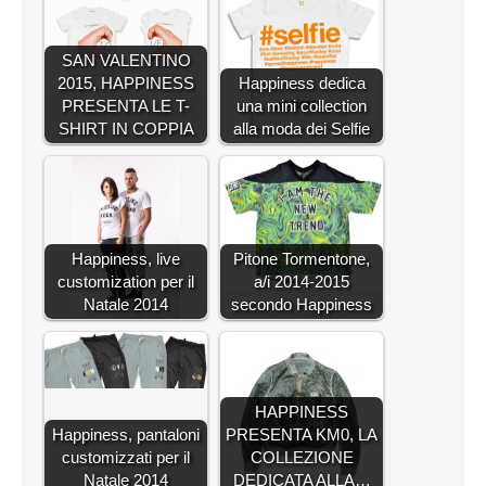
SAN VALENTINO
2015, HAPPINESS
Happiness dedica
PRESENTA LE T-
una mini collection
SHIRT IN COPPIA
alla moda dei Selfie
Happiness, live
Pitone Tormentone,
customization per il
a/i 2014-2015
Natale 2014
secondo Happiness
HAPPINESS
Happiness, pantaloni
PRESENTA KM0, LA
customizzati per il
COLLEZIONE
Natale 2014
DEDICATA ALLA…