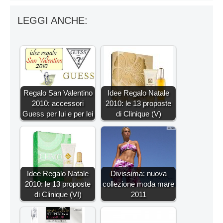
LEGGI ANCHE:
Regalo San Valentino
Idee Regalo Natale
2010: accessori
2010: le 13 proposte
Guess per lui e per lei
di Clinique (V)
Idee Regalo Natale
Divissima: nuova
2010: le 13 proposte
collezione moda mare
di Clinique (VI)
2011