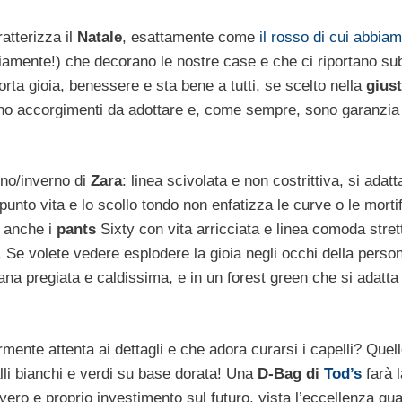
ratterizza il
Natale
, esattamente come
il rosso di cui abbiam
ovviamente!) che decorano le nostre case e che ci riportano sub
orta gioia, benessere e sta bene a tutti, se scelto nella
gius
no accorgimenti da adottare e, come sempre, sono garanzia 
nno/inverno di
Zara
: linea scivolata e non costrittiva, si adatt
punto vita e lo scollo tondo non enfatizza le curve o le mortif
, anche i
pants
Sixty con vita arricciata e linea comoda stret
 Se volete vedere esplodere la gioia negli occhi della perso
 lana pregiata e caldissima, e in un forest green che si adatt
rmente attenta ai dettagli e che adora curarsi i capelli? Quel
alli bianchi e verdi su base dorata! Una
D-Bag di
Tod’s
farà l
o e proprio investimento sul futuro, vista l’eccellenza qual