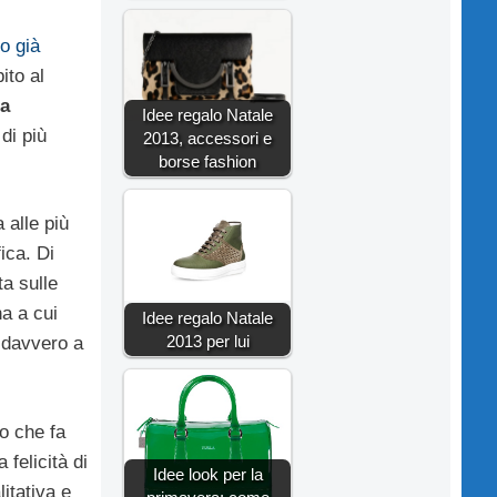
o già
ito al
ta
Idee regalo Natale
di più
2013, accessori e
borse fashion
a alle più
ica. Di
ta sulle
na a cui
Idee regalo Natale
2013 per lui
a davvero a
lo che fa
a felicità di
Idee look per la
itativa e