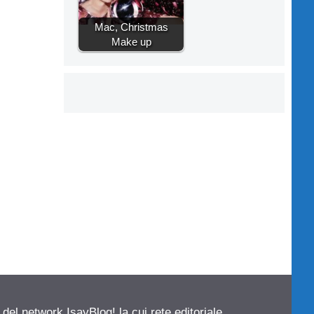
Mac, Christmas
Make up
 del network IsayBlog! la cui rete editoriale