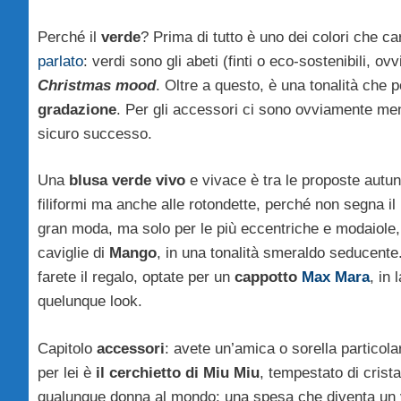
Perché il
verde
? Prima di tutto è uno dei colori che ca
parlato
: verdi sono gli abeti (finti o eco-sostenibili, 
Christmas mood
. Oltre a questo, è una tonalità che p
gradazione
. Per gli accessori ci sono ovviamente me
sicuro successo.
Una
blusa verde vivo
e vivace è tra le proposte autu
filiformi ma anche alle rotondette, perché non segna il 
gran moda, ma solo per le più eccentriche e modaiole
caviglie di
Mango
, in una tonalità smeraldo seducente.
farete il regalo, optate per un
cappotto
Max Mara
, in
quelunque look.
Capitolo
accessori
: avete un’amica o sorella particola
per lei è
il cerchietto di Miu Miu
, tempestato di crist
qualunque donna al mondo: una spesa che diventa un ver