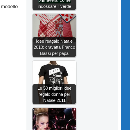
primavera: come
indossare il verde
l modello
Idee reagalo Natale
2010: cravatta Franco
Bassi per papà
Le 50 migliori idee
regalo donna per
Natale 2011