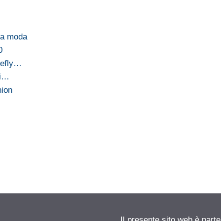
lla moda
0
nefly…
ti…
hion
Il presente sito web è parte