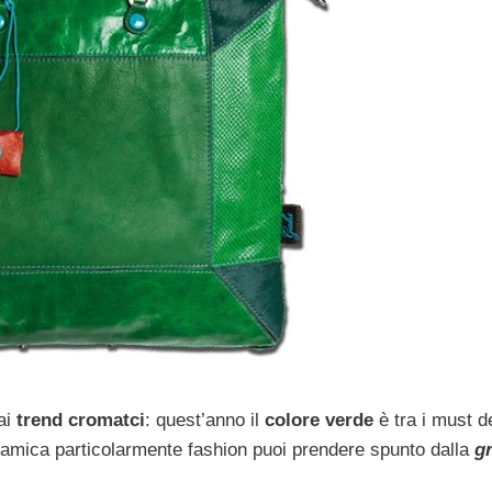
ai
trend cromatci
: quest’anno il
colore verde
è tra i must d
un’amica particolarmente fashion puoi prendere spunto dalla
g