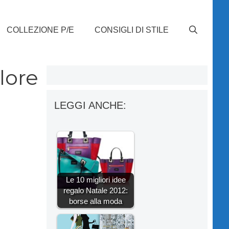
COLLEZIONE P/E
CONSIGLI DI STILE
olore
LEGGI ANCHE:
Le 10 migliori idee
regalo Natale 2012:
borse alla moda