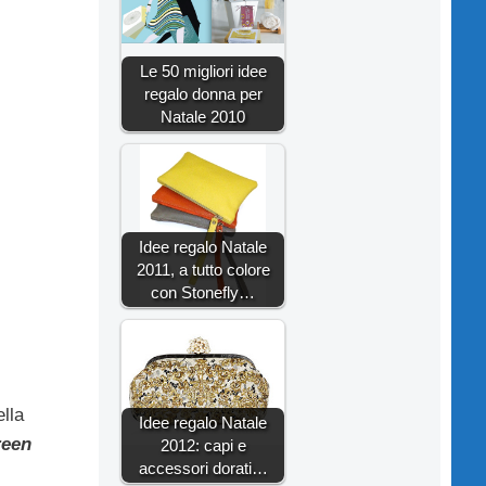
Le 50 migliori idee
regalo donna per
Natale 2010
Idee regalo Natale
2011, a tutto colore
con Stonefly…
ella
Idee regalo Natale
reen
2012: capi e
accessori dorati…