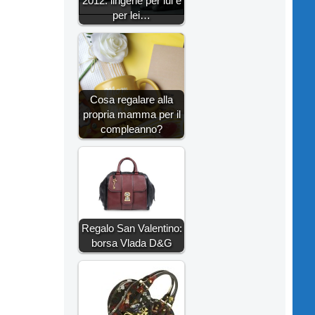
2012: lingerie per lui e
per lei…
Cosa regalare alla
propria mamma per il
compleanno?
Regalo San Valentino:
borsa Vlada D&G