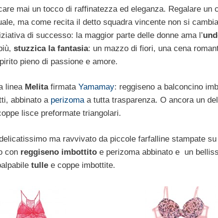
care mai un tocco di raffinatezza ed eleganza. Regalare un 
suale, ma come recita il detto squadra vincente non si cambi
iziativa di successo: la maggior parte delle donne ama l’
und
più,
stuzzica la fantasia
: un mazzo di fiori, una cena roman
pirito pieno di passione e amore.
a linea
Melita
firmata
Yamamay
: reggiseno a balconcino imb
tti, abbinato a
perizoma
a tutta trasparenza. O ancora un del
oppe lisce preformate triangolari.
delicatissimo ma ravvivato da piccole farfalline stampate su 
o con
reggiseno imbottito
e perizoma abbinato e un bellis
palpabile
tulle
e coppe imbottite.