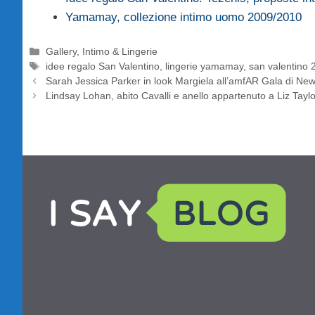
Yamamay, collezione intimo uomo 2009/2010
Categorie
Gallery
,
Intimo & Lingerie
Tag
idee regalo San Valentino
,
lingerie yamamay
,
san valentino 
Sarah Jessica Parker in look Margiela all’amfAR Gala di Ne
Lindsay Lohan, abito Cavalli e anello appartenuto a Liz Tayl