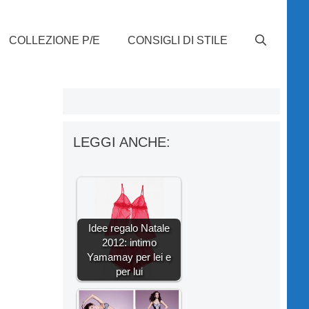
COLLEZIONE P/E
CONSIGLI DI STILE
LEGGI ANCHE:
Idee regalo Natale
2012: intimo
Yamamay per lei e
per lui