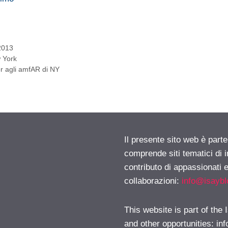
2013
w York
or agli amfAR di NY
Il presente sito web è parte
comprende siti tematici di
contributo di appassionati e
collaborazioni:
info@isayb
This website is part of the
and other opportunities:
in