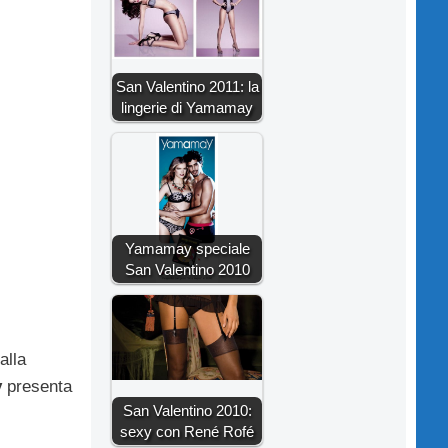
San Valentino 2011: la
lingerie di Yamamay
Yamamay speciale
San Valentino 2010
alla
y
presenta
San Valentino 2010:
sexy con René Rofé