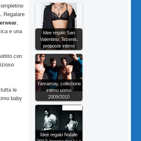
completino
a. Regalare
erwear
,
tica e una
Idee regalo San
Valentino: Tezenis,
proposte intimo
ottito con
izioso
Yamamay, collezione
tutta le
intimo uomo
2009/2010
simo baby
Idee regalo Natale