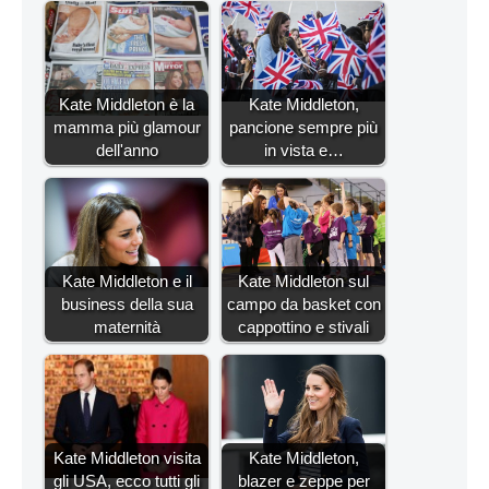
Kate Middleton è la
Kate Middleton,
mamma più glamour
pancione sempre più
dell'anno
in vista e…
Kate Middleton e il
Kate Middleton sul
business della sua
campo da basket con
maternità
cappottino e stivali
Kate Middleton visita
Kate Middleton,
gli USA, ecco tutti gli
blazer e zeppe per