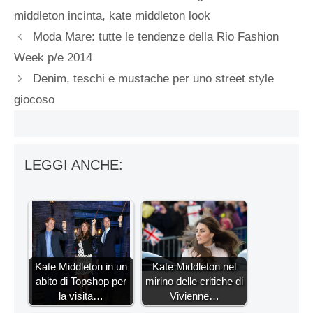
middleton incinta
,
kate middleton look
Moda Mare: tutte le tendenze della Rio Fashion
Week p/e 2014
Denim, teschi e mustache per uno street style
giocoso
LEGGI ANCHE:
Kate Middleton in un
Kate Middleton nel
abito di Topshop per
mirino delle critiche di
la visita…
Vivienne…