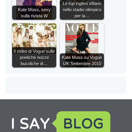
Le top inglesi sfilano
Kate Moss, sexy
nello stadio olimpico
sulla rivista W
per la…
Il video di Vogue sulle
poetiche nozze
Kate Moss su Vogue
bucoliche di…
UK Settembre 2010