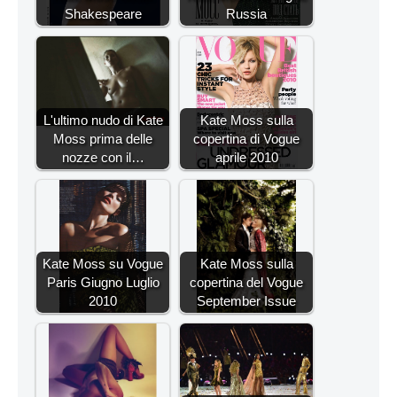
Shakespeare
Russia
L'ultimo nudo di Kate
Kate Moss sulla
Moss prima delle
copertina di Vogue
nozze con il…
aprile 2010
Kate Moss su Vogue
Kate Moss sulla
Paris Giugno Luglio
copertina del Vogue
2010
September Issue