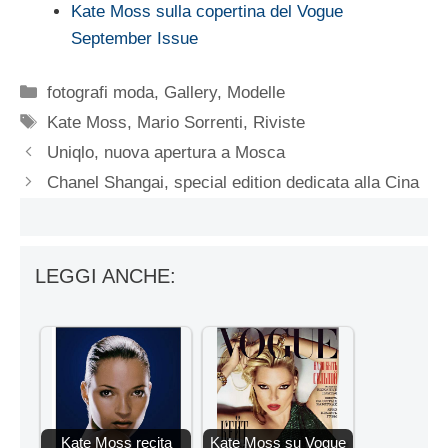
Kate Moss sulla copertina del Vogue
September Issue
Categorie
fotografi moda
,
Gallery
,
Modelle
Tag
Kate Moss
,
Mario Sorrenti
,
Riviste
Uniqlo, nuova apertura a Mosca
Chanel Shangai, special edition dedicata alla Cina
LEGGI ANCHE:
Kate Moss recita
Kate Moss su Vogue