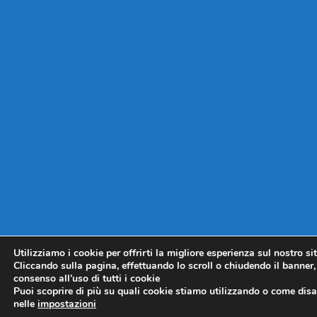
Utilizziamo i cookie per offrirti la migliore esperienza sul nostro si
Cliccando sulla pagina, effettuando lo scroll o chiudendo il banner, 
consenso all’uso di tutti i cookie
Puoi scoprire di più su quali cookie stiamo utilizzando o come disat
nelle
impostazioni