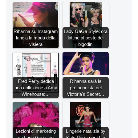
Rihanna su Instagram
Lady GaGa Style: ora
lancia la moda della
lattine al posto dei
visiera
bigodini
Fred Perry dedica
Rihanna sarà la
una collezione a Amy
protagonista del
Winehouse:…
Victoria's Secret…
Lezioni di marketing
Lingerie natalizia by
da Lady Gaga, un
Katy Perry per i fan