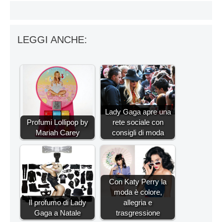
LEGGI ANCHE:
Lady Gaga apre una
Profumi Lollipop by
rete sociale con
Mariah Carey
consigli di moda
Con Katy Perry la
moda è colore,
Il profumo di Lady
allegria e
Gaga a Natale
trasgressione