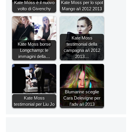
Kate Moss è il nuovo
Kate Moss per lo spot
volto di Givenchy
Mango a/i 2012 2013
Kate Moss
Kate Moss borse
testimonial della
Longchamp: le
campagna a/i 2012
immagini della…
2013…
Blumarine sceglie
Kate Moss
Cara Delevigne per
testimonial per Liu Jo
l’adv a/i 2013