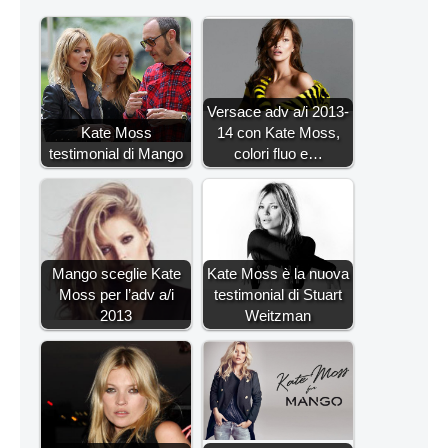
Versace adv a/i 2013-
Kate Moss
14 con Kate Moss,
testimonial di Mango
colori fluo e…
Mango sceglie Kate
Kate Moss è la nuova
Moss per l’adv a/i
testimonial di Stuart
2013
Weitzman