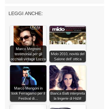
LEGGI ANCHE:
Marco Megnoni
testimonial per gli
Mido 2010, novità del
occhiali vintage Lozza
Salone dell' ottica
Marco Mengoni in
look Ferragamo per il
Bianca Balti interpreta
Festival di…
la lingerie di H&M