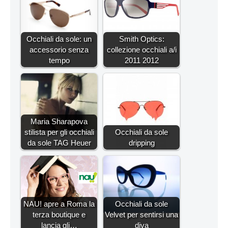
Occhiali da sole: un
Smith Optics:
accessorio senza
collezione occhiali a/i
tempo
2011 2012
Maria Sharapova
stilista per gli occhiali
Occhiali da sole
da sole TAG Heuer
dripping
NAU! apre a Roma la
Occhiali da sole
terza boutique e
Velvet per sentirsi una
lancia gli…
diva