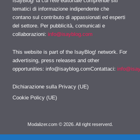
IsayBlog! la cui rete editoriale comprende siti
tematici di informazione indipendente che
contano sul contributo di appassionati ed esperti
del settore. Per pubblicità, comunicati e
collaborazioni:
info@isayblog.com
This website is part of the IsayBlog! network. For
advertising, press releases and other
opportunities:
info@isayblog.comContattaci
:
info@isa
Dichiarazione sulla Privacy (UE)
Cookie Policy (UE)
Modalizer.com © 2026. All right reserverd.