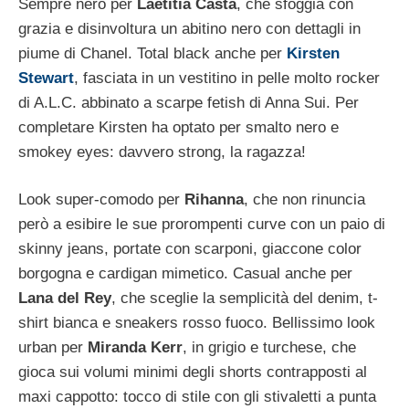
Sempre nero per
Laetitia Casta
, che sfoggia con
grazia e disinvoltura un abitino nero con dettagli in
piume di Chanel. Total black anche per
Kirsten
Stewart
, fasciata in un vestitino in pelle molto rocker
di A.L.C. abbinato a scarpe fetish di Anna Sui. Per
completare Kirsten ha optato per smalto nero e
smokey eyes: davvero strong, la ragazza!
Look super-comodo per
Rihanna
, che non rinuncia
però a esibire le sue prorompenti curve con un paio di
skinny jeans, portate con scarponi, giaccone color
borgogna e cardigan mimetico. Casual anche per
Lana del Rey
, che sceglie la semplicità del denim, t-
shirt bianca e sneakers rosso fuoco. Bellissimo look
urban per
Miranda Kerr
, in grigio e turchese, che
gioca sui volumi minimi degli shorts contrapposti al
maxi cappotto: tocco di stile con gli stivaletti a punta