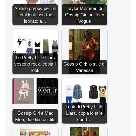
Abitino preppy per un
Taylor Momsen di
total look bon-ton
Gossip Girl su Teen
ispirato a…
Vogue
Le Pretty Little Liars
vestono rock, copia il
Gossip Girl: lo stile di
look
Vanessa
Look di Pretty Little
Gossip Girl e Mad
Liars, copia lo stile
Men, due libri di stile
sport…