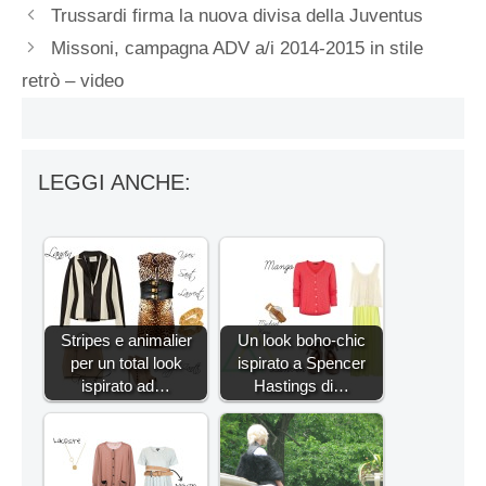
Trussardi firma la nuova divisa della Juventus
Missoni, campagna ADV a/i 2014-2015 in stile
retrò – video
LEGGI ANCHE:
Stripes e animalier
Un look boho-chic
per un total look
ispirato a Spencer
ispirato ad…
Hastings di…