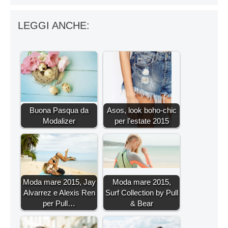
LEGGI ANCHE:
Buona Pasqua da
Asos, look boho-chic
Modalizer
per l'estate 2015
Moda mare 2015, Jay
Moda mare 2015,
Alvarrez e Alexis Ren
Surf Collection by Pull
per Pull…
& Bear