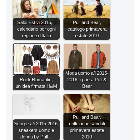
Saldi Estivi 2015, il
Pull and Bear,
calendario per ogni
catalogo primavera
regione d'Italia
estate 2010
Moda uomo a/i 2015-
Rock Romantic,
2016, i parka Pull &
un'idea firmata H&M
Bear
Pull and Bear,
Scarpe a/i 2015-2016,
collezione sandali
sneakers uomo e
primavera estate
donna by Pull…
2010