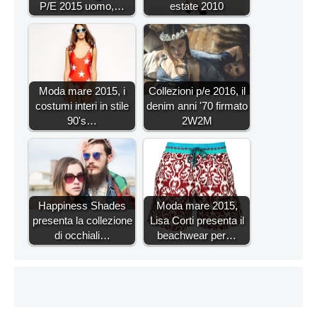
P/E 2015 uomo,…
estate 2010
Moda mare 2015, i
Collezioni p/e 2016, il
costumi interi in stile
denim anni '70 firmato
90's…
2W2M
Happiness Shades
Moda mare 2015,
presenta la collezione
Lisa Corti presenta il
di occhiali…
beachwear per…