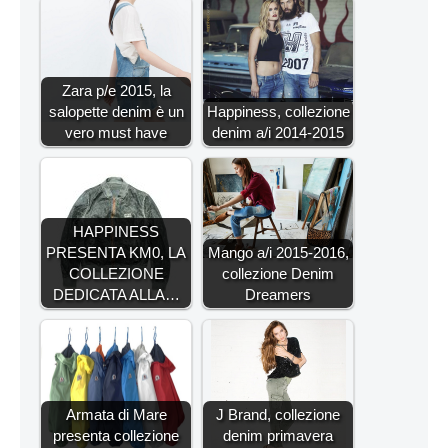
Zara p/e 2015, la
salopette denim è un
Happiness, collezione
vero must have
denim a/i 2014-2015
HAPPINESS
PRESENTA KM0, LA
Mango a/i 2015-2016,
COLLEZIONE
collezione Denim
DEDICATA ALLA…
Dreamers
Armata di Mare
J Brand, collezione
presenta collezione
denim primavera