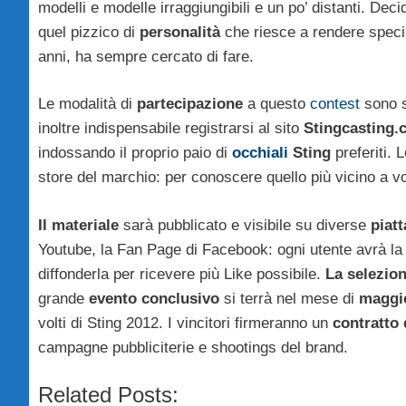
modelli e modelle irraggiungibili e un po’ distanti. D
quel pizzico di
personalità
che riesce a rendere speci
anni, ha sempre cercato di fare.
Le modalità di
partecipazione
a questo
contest
sono s
inoltre indispensabile registrarsi al sito
Stingcasting.
indossando il proprio paio di
occhiali
Sting
preferiti. 
store del marchio: per conoscere quello più vicino a voi v
Il materiale
sarà pubblicato e visibile su diverse
piat
Youtube, la Fan Page di Facebook: ogni utente avrà la 
diffonderla per ricevere più Like possibile.
La selezione
grande
evento conclusivo
si terrà nel mese di
maggi
volti di Sting 2012. I vincitori firmeranno un
contratto 
campagne pubbliciterie e shootings del brand.
Related Posts: