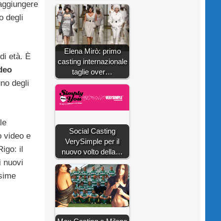
 aggiungere
o degli
Elena Mirò: primo
di età. È
casting internazionale
deo
taglie over…
no degli
le
Social Casting
o video e
VerySimple per il
igo: il
nuovo volto della…
i nuovi
ssime