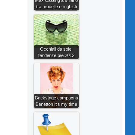
Max Casting a Milano
tra modelle e rugbisti
Occhiali da sole:
tendenze p/e 2012
Backstage campagna
Benetton It's my time