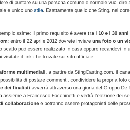
ecidere di puntare su una persona comune e normale vuol dire
ale e unico uno
stile
. Esattamente quello che Sting, nel cors
emplicissime: il primo requisito è avere
tra i 10 e i 30 anni
com
: entro il 22 aprile 2012 dovrete inviare
una foto o un vi
Lo scatto può essere realizzato in casa oppure recandovi in u
isitate il link che trovate sul sito ufficiale.
taforme multimediali
, a partire da StingCasting.com, il cana
possibilità di postare commenti, condividere la propria foto 
 dei finalisti
avverrà attraverso una giuria del Gruppo De R
o
assieme a Francesco Facchinetti e vedrà l’elezione dei se
di collaborazione
e potranno essere protagonisti delle pro