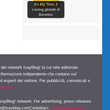
It's My Time, il
casting globale di
Benetton
 del network IsayBlog! la cui rete editoriale
 informazione indipendente che contano sul
d esperti del settore. Per pubblicità, comunicati e
log.com
 IsayBlog! network. For advertising, press releases
fo@isayblog.comContattaci
:
info@isayblog.com