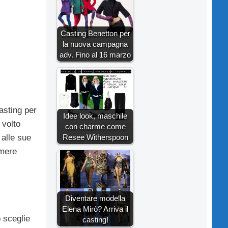
Casting Benetton per
la nuova campagna
adv. Fino al 16 marzo
asting per
Idee look, maschile
 volto
con charme come
Resee Witherspoon
 alle sue
imere
Diventare modella
Elena Mirò? Arriva il
o sceglie
casting!