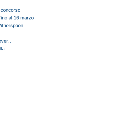
l concorso
ino al 16 marzo
itherspoon
 over…
ella…