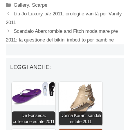
Categorie
Gallery
,
Scarpe
Liu Jo Luxury p/e 2011: orologi e vanità per Vanity
2011
Scandalo Abercrombie and Fitch moda mare p/e
2011: la questione del bikini imbottito per bambine
LEGGI ANCHE:
De Fonseca:
Donna Karan: sandali
collezione estate 2011
estate 2011