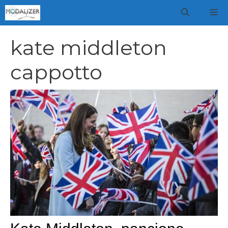
Vai
M
al
contenuto
kate middleton
cappotto