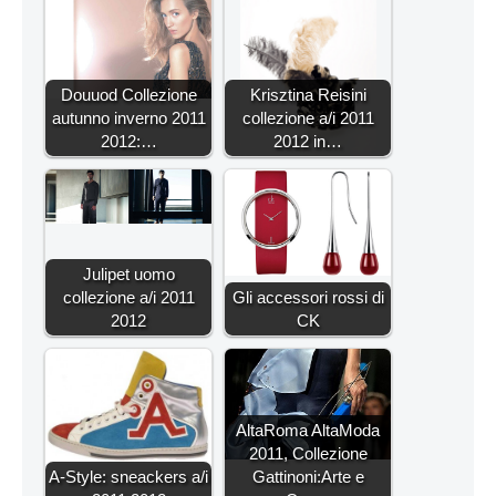
Douuod Collezione
Krisztina Reisini
autunno inverno 2011
collezione a/i 2011
2012:…
2012 in…
Julipet uomo
collezione a/i 2011
Gli accessori rossi di
2012
CK
AltaRoma AltaModa
2011, Collezione
A-Style: sneackers a/i
Gattinoni:Arte e