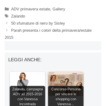
Categorie
ADV primavera estate
,
Gallery
Tag
Zalando
50 sfumature di nero by Sisley
Parah presenta i colori della primavera/estate
2015
LEGGI ANCHE:
Zalando, campagna
Concorso Persona
ADV a/i 2015-2016
per vincere lo
con Vanessa
shopping con
Incontrada
Vanessa…