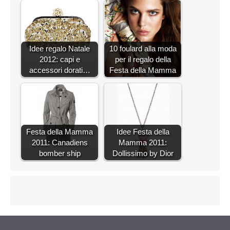
Idee regalo Natale
10 foulard alla moda
2012: capi e
per il regalo della
accessori dorati…
Festa della Mamma
Festa della Mamma
Idee Festa della
2011: Canadiens
Mamma 2011:
bomber ship
Dollissimo by Dior