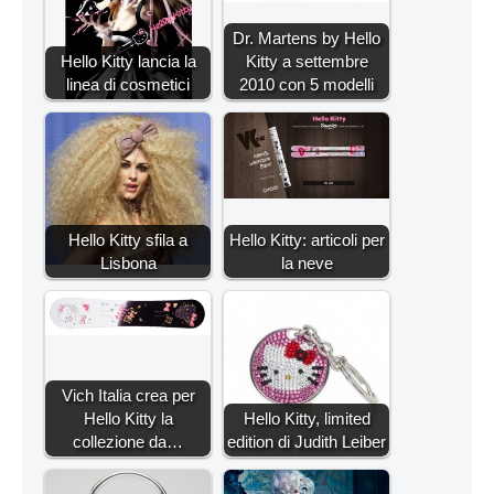
Dr. Martens by Hello
Hello Kitty lancia la
Kitty a settembre
linea di cosmetici
2010 con 5 modelli
Hello Kitty sfila a
Hello Kitty: articoli per
Lisbona
la neve
Vich Italia crea per
Hello Kitty la
Hello Kitty, limited
collezione da…
edition di Judith Leiber