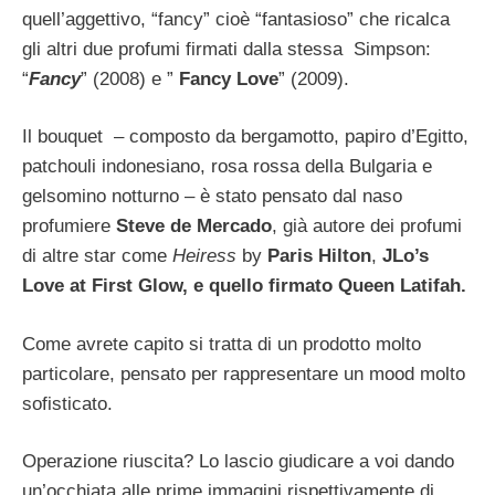
quell’aggettivo, “fancy” cioè “fantasioso” che ricalca
gli altri due profumi firmati dalla stessa Simpson:
“
Fancy
” (2008) e ”
Fancy Love
” (2009).
Il bouquet – composto da bergamotto, papiro d’Egitto,
patchouli indonesiano, rosa rossa della Bulgaria e
gelsomino notturno – è stato pensato dal naso
profumiere
Steve de Mercado
, già autore dei profumi
di altre star come
Heiress
by
Paris Hilton
,
JLo’s
Love at First Glow, e quello firmato
Queen Latifah.
Come avrete capito si tratta di un prodotto molto
particolare, pensato per rappresentare un mood molto
sofisticato.
Operazione riuscita? Lo lascio giudicare a voi dando
un’occhiata alle prime immagini rispettivamente di