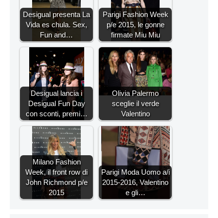
Desigual presenta La
Parigi Fashion Week
Vida es chula. Sex,
p/e 2015, le gonne
Fun and…
firmate Miu Miu
Desigual lancia i
Olivia Palermo
Desigual Fun Day
sceglie il verde
con sconti, premi…
Valentino
Milano Fashion
Week, il front row di
Parigi Moda Uomo a/i
John Richmond p/e
2015-2016, Valentino
2015
e gli…