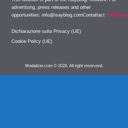
advertising, press releases and other
opportunities:
info@isayblog.comContattaci
:
info@isa
Dichiarazione sulla Privacy (UE)
Cookie Policy (UE)
Modalizer.com © 2026. All right reserverd.