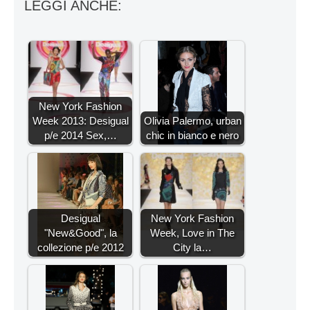
LEGGI ANCHE:
New York Fashion
Week 2013: Desigual
Olivia Palermo, urban
p/e 2014 Sex,…
chic in bianco e nero
Desigual
New York Fashion
"New&Good", la
Week, Love in The
collezione p/e 2012
City la…