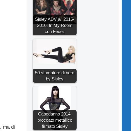
Sisley ADV a/i 2015-
2016, In My Room
con Fedez
50 sfumature di nero
by Sisley
Capodanno 2014,
broccato metallico
firmato Sisley
, ma di