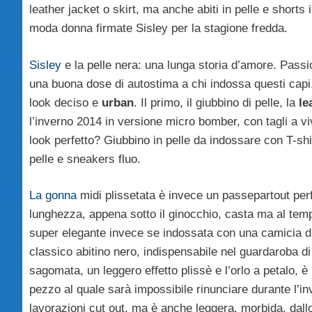
leather jacket o skirt, ma anche abiti in pelle e shorts
moda donna firmate Sisley per la stagione fredda.
Sisley
e la pelle nera: una lunga storia d’amore. Passio
una buona dose di autostima a chi indossa questi capi.
look deciso e
urban
. Il primo, il giubbino di pelle, la
lea
l’inverno 2014 in versione micro bomber, con tagli a v
look perfetto? Giubbino in pelle da indossare con T-shi
pelle e sneakers fluo.
La gonna
midi plissetata è invece un passepartout perfe
lunghezza, appena sotto il ginocchio, casta ma al tem
super elegante invece se indossata con una camicia di s
classico abitino nero, indispensabile nel guardaroba d
sagomata, un leggero effetto plissè e l’orlo a petalo, 
pezzo al quale sarà impossibile rinunciare durante l’i
lavorazioni cut out, ma è anche leggera, morbida, dallo