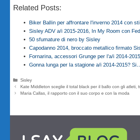
Related Posts:
Biker Ballin per affrontare l'inverno 2014 con s
Sisley ADV a/i 2015-2016, In My Room con Fe
50 sfumature di nero by Sisley
Capodanno 2014, broccato metallico firmato Si
Fornarina, accessori Grunge per l'a/i 2014-201
Gonna lunga per la stagione a/i 2014-2015? Si
Categorie
Sisley
Kate Middleton sceglie il total black per il ballo con gli atleti, t
Maria Callas, il rapporto con il suo corpo e con la moda