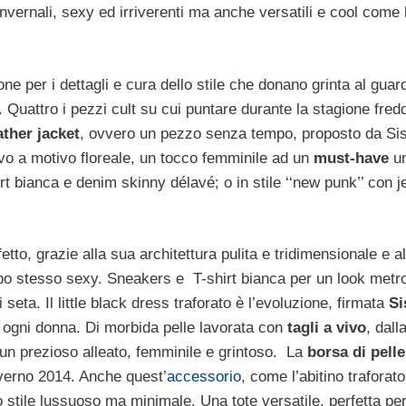
 invernali, sexy ed irriverenti ma anche versatili e cool come
ne per i dettagli e cura dello stile che donano grinta al gua
 Quattro i pezzi cult su cui puntare durante la stagione fred
ther jacket
, ovvero un pezzo senza tempo, proposto da Sis
ivo a motivo floreale, un tocco femminile ad un
must-have
un
rt bianca e denim skinny délavé; o in stile ‘‘new punk’’ con j
tto, grazie alla sua architettura pulita e tridimensionale e a
po stesso sexy. Sneakers e T-shirt bianca per un look metro
eta. Il little black dress traforato è l’evoluzione, firmata
Si
i ogni donna. Di morbida pelle lavorata con
tagli a vivo
, dall
è un prezioso alleato, femminile e grintoso. La
borsa di pelle
nverno 2014. Anche quest’
accessorio
, come l’abitino traforato
 stile lussuoso ma minimale. Una tote versatile, perfetta per 