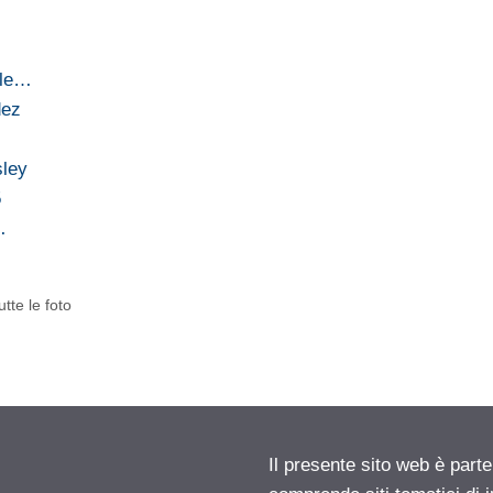
tile…
dez
sley
5
…
utte le foto
Il presente sito web è parte