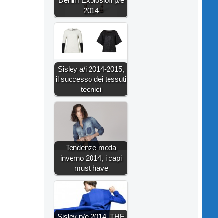
Denim Explosion p/e
2014
Sisley a/i 2014-2015,
il successo dei tessuti
tecnici
Tendenze moda
inverno 2014, i capi
must have
Sisley p/e 2014, THE