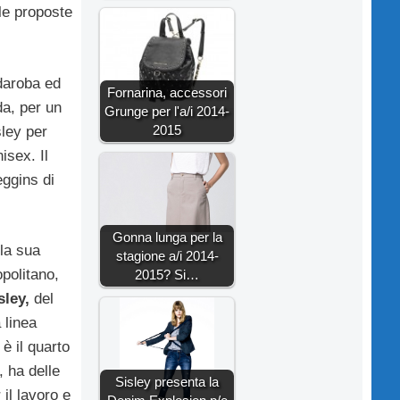
 le proposte
rdaroba ed
Fornarina, accessori
da, per un
Grunge per l'a/i 2014-
2015
ley per
isex. Il
eggins di
Gonna lunga per la
lla sua
stagione a/i 2014-
politano,
2015? Si…
sley,
del
a linea
è il quarto
, ha delle
Sisley presenta la
il lavoro e