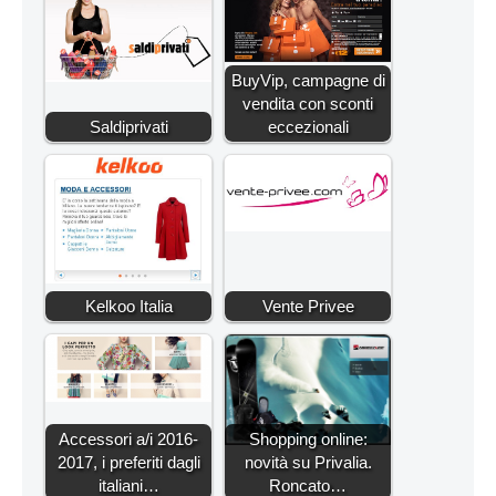
BuyVip, campagne di
vendita con sconti
Saldiprivati
eccezionali
Kelkoo Italia
Vente Privee
Accessori a/i 2016-
Shopping online:
2017, i preferiti dagli
novità su Privalia.
italiani…
Roncato…