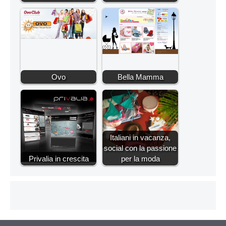
Ovo
Bella Mamma
Italiani in vacanza,
social con la passione
Privalia in crescita
per la moda