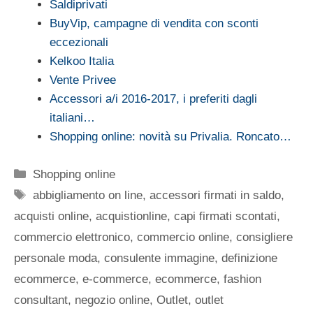
Saldiprivati
BuyVip, campagne di vendita con sconti
eccezionali
Kelkoo Italia
Vente Privee
Accessori a/i 2016-2017, i preferiti dagli
italiani…
Shopping online: novità su Privalia. Roncato…
Categorie
Shopping online
Tag
abbigliamento on line
,
accessori firmati in saldo
,
acquisti online
,
acquistionline
,
capi firmati scontati
,
commercio elettronico
,
commercio online
,
consigliere
personale moda
,
consulente immagine
,
definizione
ecommerce
,
e-commerce
,
ecommerce
,
fashion
consultant
,
negozio online
,
Outlet
,
outlet