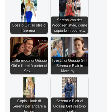
Serena van der
Gossip Girl: lo stile di
Woodsen style, come
Serena
copiarlo in poche…
L'alta moda di Gossip
I vestiti di Gossip Girl:
Girl e il pret à porter di
Serena e Blair in
Sex…
Marc by…
Copia il look di
Serena e Blair di
Serena per andare a
Gossip Girl vestono
lavoro
di giallo