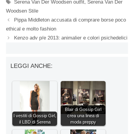
Tag
Serena Van Der Woodsen outfit
,
Serena Van Der
Woodsen Stile
Pippa Middleton accusata di comprare borse poco
ethical e molto fashion
Kenzo adv p/e 2013: animalier e colori psichedelici
LEGGI ANCHE:
Blair di Gossip Girl
I vestiti di Gossip Girl,
crea una linea di
il LBD di Serena
moda preppy